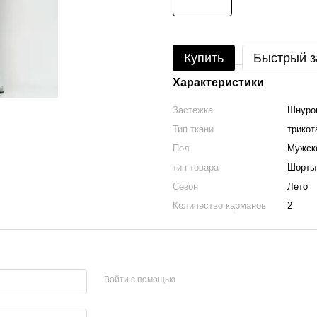
Купить
Быстрый з
Характеристики
Застежка
Шнуро
Тип ткани
трикот
Пол
Мужск
тип товара
Шорты
Сезон
Лето
Количество карманов
2
Войти с помощью