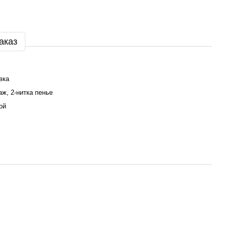
аказ
вка
аж, 2-нитка пенье
ой