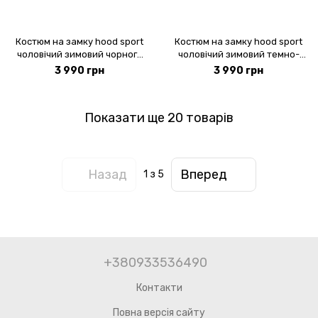
Костюм на замку hood sport
Костюм на замку hood sport
чоловічий зимовий чорного
чоловічий зимовий темно-
кольору, модель 34w3-black
зеленого кольору, модель
3 990 грн
3 990 грн
34w3-darkgreen
Показати ще 20 товарів
Назад
Вперед
1
з 5
+380933536490
Контакти
Повна версія сайту