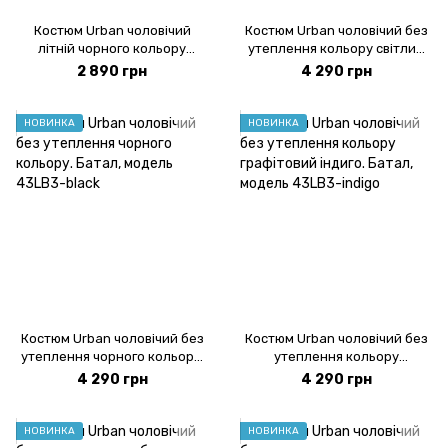
Костюм Urban чоловічий
Костюм Urban чоловічий без
літній чорного кольору
утеплення кольору світлий
модель 7US_batal-black
графіт. Батал, модель 43LB3-
2 890 грн
4 290 грн
lightgrey
НОВИНКА
НОВИНКА
Костюм Urban чоловічий без
Костюм Urban чоловічий без
утеплення чорного кольору.
утеплення кольору
Батал, модель 43LB3-black
графітовий індиго. Батал,
4 290 грн
4 290 грн
модель 43LB3-indigo
НОВИНКА
НОВИНКА