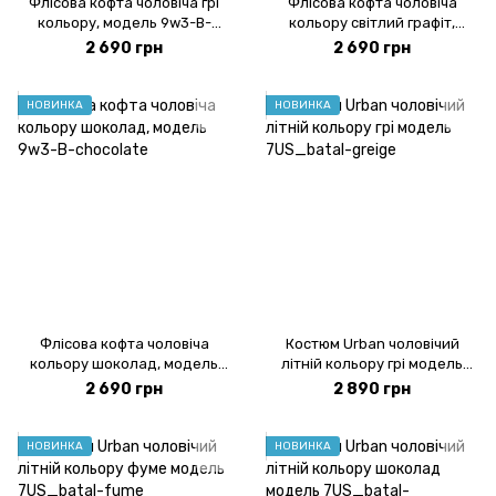
Флісова кофта чоловіча грі
Флісова кофта чоловіча
кольору, модель 9w3-B-
кольору світлий графіт,
griege
модель 9w3-B-lightgrey
2 690 грн
2 690 грн
НОВИНКА
НОВИНКА
Флісова кофта чоловіча
Костюм Urban чоловічий
кольору шоколад, модель
літній кольору грі модель
9w3-B-chocolate
7US_batal-greige
2 690 грн
2 890 грн
НОВИНКА
НОВИНКА