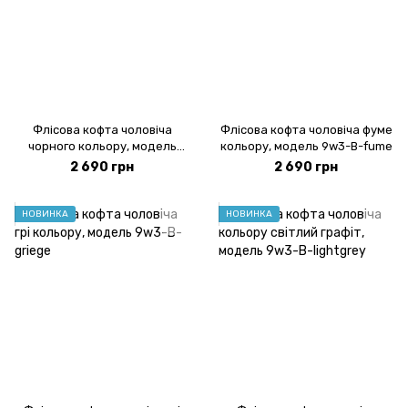
Флісова кофта чоловіча
Флісова кофта чоловіча фуме
чорного кольору, модель
кольору, модель 9w3-B-fume
9w3-B-black
2 690 грн
2 690 грн
НОВИНКА
НОВИНКА