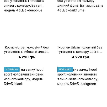
Костюм Urban чоловічий без
Костюм Urban чоловічий без
утеплення глибокого синього
утеплення кольору димний
кольору. Батал, модель
фуме. Батал, модель 43LB3-
4 290 грн
4 290 грн
43LB3-deepblue
darkfume
НОВИНКА
НОВИНКА