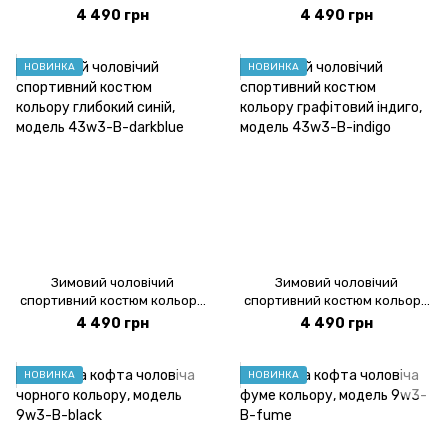
кольору, модель 43w3-B-
кольору, модель 43w3-B-
4 490 грн
4 490 грн
fume
black
НОВИНКА
НОВИНКА
Зимовий чоловічий
Зимовий чоловічий
спортивний костюм кольору
спортивний костюм кольору
глибокий синій, модель
графітовий індиго, модель
4 490 грн
4 490 грн
43w3-B-darkblue
43w3-B-indigo
НОВИНКА
НОВИНКА