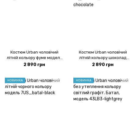
Костюм Urban чоловічий
Костюм Urban чоловічий
літній кольору фуме модель
літній кольору шоколад
7US_batal-fume
модель 7US_batal-chocolate
2 890 грн
2 890 грн
НОВИНКА
НОВИНКА