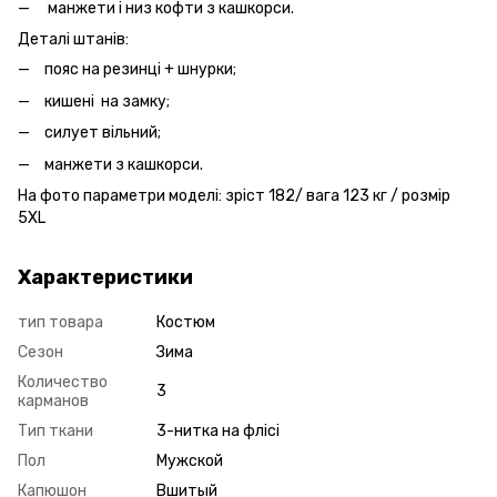
манжети і низ кофти з кашкорси.
Деталі штанів:
пояс на резинці + шнурки;
кишені на замку;
силует вільний;
манжети з кашкорси.
На фото параметри моделі: зріст 182/ вага 123 кг / розмір
5XL
Характеристики
тип товара
Костюм
Сезон
Зима
Количество
3
карманов
Тип ткани
3-нитка на флісі
Пол
Мужской
Капюшон
Вшитый