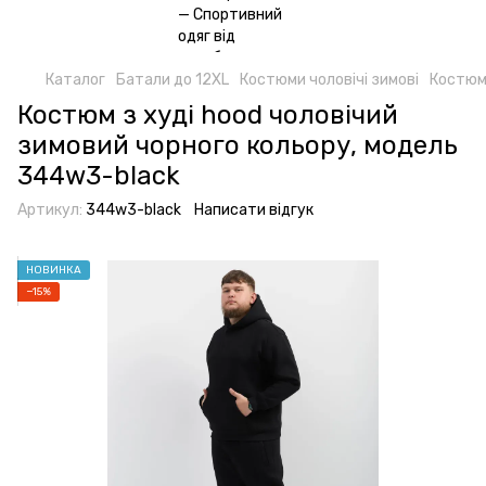
Каталог
Батали до 12XL
Костюми чоловічі зимові
Костюм 
Костюм з худі hood чоловічий
зимовий чорного кольору, модель
344w3-black
Артикул:
344w3-black
Написати відгук
НОВИНКА
−15%