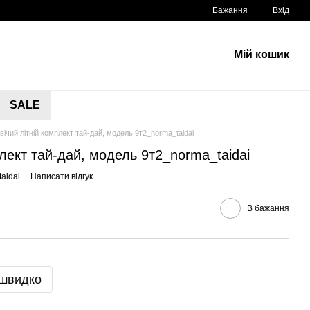
Бажання
Вхід
Мій кошик
SALE
вічий літній комплект тай-дай, модель 9т2_norma_taidai
плект тай-дай, модель 9т2_norma_taidai
aidai
Написати відгук
В бажання
 швидко