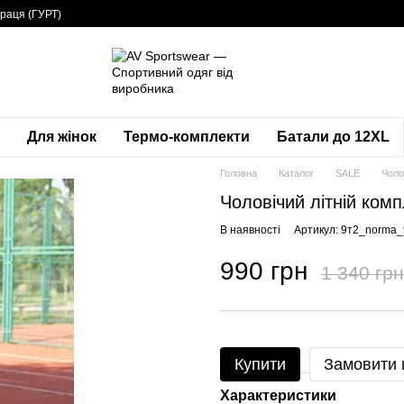
раця (ГУРТ)
Для жінок
Термо-комплекти
Батали до 12XL
Головна
Каталог
SALE
Чоло
Чоловічий літній ком
В наявності
Артикул: 9т2_norma_t
990 грн
1 340 грн
Купити
Замовити
Характеристики