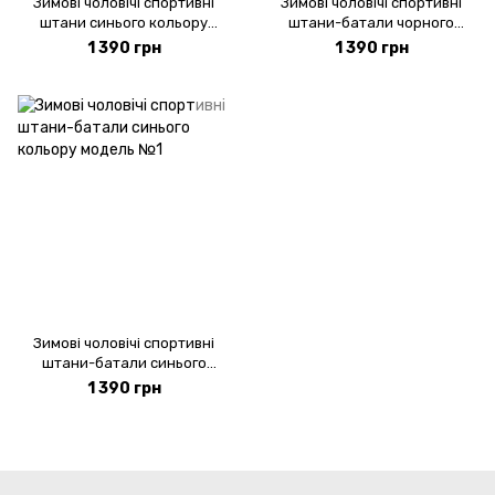
Зимові чоловічі спортивні
Зимові чоловічі спортивні
штани синього кольору
штани-батали чорного
модель 4w3-темно-синій
кольору модель №1
1 390 грн
1 390 грн
Зимові чоловічі спортивні
штани-батали синього
кольору модель №1
1 390 грн