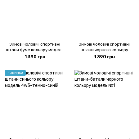
Зимові чоловічі спортивні
Зимові чоловічі спортивні
штани фуме кольору модель
штани чорного кольору
4w3-фуме
модель 4w3-чорний
1 390 грн
1 390 грн
НОВИНКА