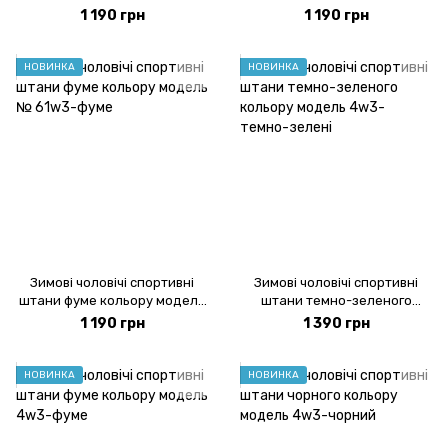
модель 61w3-чорний
модель № 61w3-синий
1 190 грн
1 190 грн
НОВИНКА
НОВИНКА
Зимові чоловічі спортивні
Зимові чоловічі спортивні
штани фуме кольору модель
штани темно-зеленого
№ 61w3-фуме
кольору модель 4w3-темно-
1 190 грн
1 390 грн
зелені
НОВИНКА
НОВИНКА