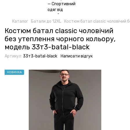
Каталог
Батали до 12XL
Костюм батал classic чоловічий 
Костюм батал classic чоловічий
без утеплення чорного кольору,
модель 33т3-batal-black
Артикул:
33т3-batal-black
Написати відгук
НОВИНКА