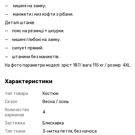
кишені на замку;
манжети і низ кофти з рібани.
Деталі штанів:
пояс на резинці + шнурки;
кишені глибокі на замку;
силует прямий;
штанини без манжетів.
На фото параметри моделі: зріст 187/ вага 115 кг / розмір 4XL
Характеристики
тип товара
Костюм
Сезон
Весна / осінь
Количество
4
карманов
Застежка
Блискавка
Тип ткани
3-нитка петля, без начоса